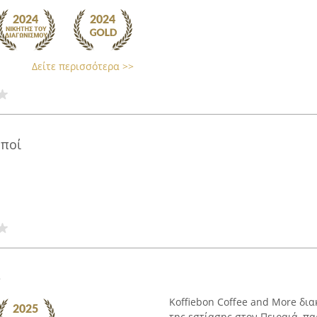
Δείτε περισσότερα >>
ρποί
e
Koffiebon Coffee and More δι
της εστίασης στον Πειραιά, π