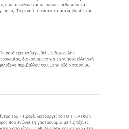
ος που απευθύνεται σε όσους επιθυμούν να
 γεύσεις. Το μενού του καταστήματος βασίζεται
Πειραιά έχει καθιερωθεί ως δημοφιλής
τρονομίας, διακρινόμενο για τη γνήσια ελληνική
φιλόξενο περιβάλλον του. Στην οδό Νοταρά 30,
κέντρο του Πειραιά, λειτουργεί το TO THEATRON
χώρος που ενώνει τη γαστρονομία με τις τέχνες
στηριοποιείται ως all-day café, εστιατόριο αλλά