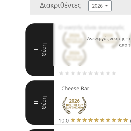
Διακριθέντες
2026
Ο νικητής είναι ανενεργός
Ανενεργός νικητής -
από τ
Θέση
I
Cheese Bar
Θέση
II
10.0