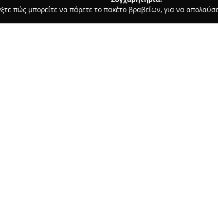
γξτε πώς μπορείτε να πάρετε το πακέτο βραβείων, για να απολαύσε
α, Σουβλάκια - Πειραιάς
Liberty Coffee & tapas Bar
Σχετικά με την εταιρεία:
Το
Liberty Coffee & Tapas Bar
Παλαιολόγου 5, και συγκαταλέ
προορισμούς της περιοχής. Η ε
πιάτα με αναφορές στην ισπαν
Δείτε περισσότερα >>
για brunch, lunch ή δείπνο. Η 
και τα δροσιστικά κοκτέιλ απο
Ο χώρος χαρακτηρίζεται από μ
Liberty Coffee & tapas Bar
δια
επιθυμούν να χαλαρώσουν στο
και των προϊόντων είναι σταθ