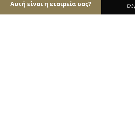
Αυτή είναι η εταιρεία σας?
Ελέ
Αετοί της γαστρονομίας
Εστιατόρια, Ψητοπωλεί
Liberty Coffee & tapas Bar
9.4
(94)
Πειραιάς, Κ.ΠΑΛΑΙΟΛΟΓΟΥ 5
Εμφάνιση αριθμού τηλεφώνου