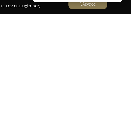
Έλεγχος
τε την επιτυχία σας.
βρίσκεται στον Πειραιά, στην οδό Κ.
γεται ανάμεσα στους δημοφιλείς γαστρονομικούς
πιχείρηση προσφέρει επιλογές εκλεκτού καφέ και
ική γαστρονομία, καθιστώντας την κατάλληλη
ποικιλία των tapas, τα χειροποίητα γλυκίσματα
τελούν βασικά στοιχεία του μενού.
ια φιλόξενη και ζεστή ατμόσφαιρα ενώ στο
τίθενται επίσης εξωτερικά τραπέζια για όσους
ν υπαίθριο χώρο. Η ποιότητα της εξυπηρέτησης
ερά υψηλή. Το brunch και τα θαλασσινά πιάτα