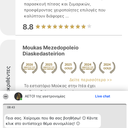
παρασκευή πίτσας και ζυμαρικών,
προσφέροντας χειροποίητες επιλογές που
καλύπτουν διάφορες ...
8.8
Moukas Mezedopoleio
Diaskedasteirion
Διακριθέντες
Δείτε περισσότερα >>
Το εστιατόριο Μούκας στην Ιτέα έχει
καθιερωθεί ως προορισμός για τους
ΑΕΤΟΊ της γαστρονομίας
Live chat
λάτρεις της ελληνικής παραδοσιακής
γαστρονομίας, προσφέροντας αυθεντικές
08:43
γεύσεις και υλικά υψηλής ποιότητας. Ο
οικογενειακός του χαρακτήρας
Γεια σας. Χαίρομαι που θα σας βοηθήσω! 🙂 Κάντε
διακρίνεται μέσα από την προσωπική ...
κλικ στο αντίστοιχο θέμα συνομιλίας! 🙂