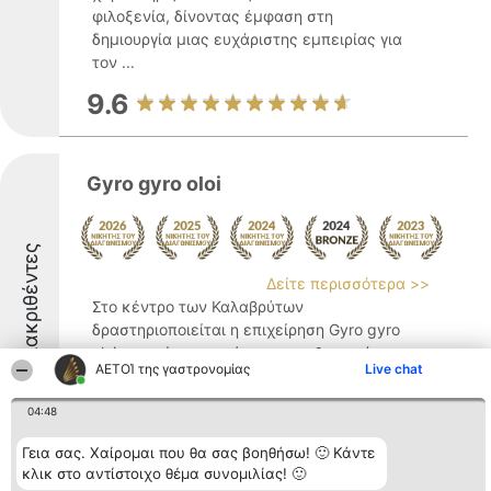
φιλοξενία, δίνοντας έμφαση στη
δημιουργία μιας ευχάριστης εμπειρίας για
τον ...
9.6
Gyro gyro oloi
Διακριθέντες
Δείτε περισσότερα >>
Στο κέντρο των Καλαβρύτων
δραστηριοποιείται η επιχείρηση Gyro gyro
oloi, η οποία προσφέρει μια αυθεντική
ΑΕΤΟΊ της γαστρονομίας
Live chat
εμπειρία ελληνικής ψητοφαγίας. Το
κατάστημα λειτουργεί ως παραδοσιακό
04:48
ψητοπωλείο και διακρίνεται για την
ποικιλία και την ποιότητα των ...
Γεια σας. Χαίρομαι που θα σας βοηθήσω! 🙂 Κάντε
κλικ στο αντίστοιχο θέμα συνομιλίας! 🙂
8.6