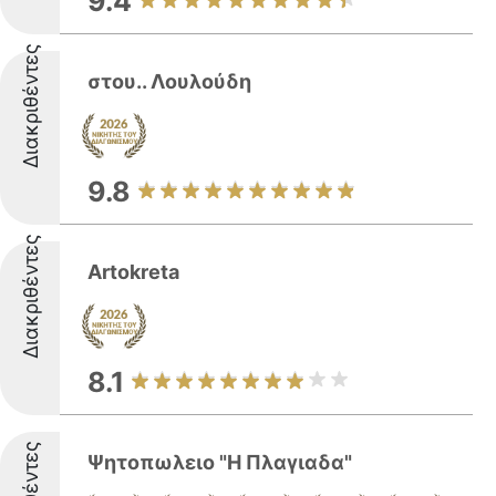
9.4
Διακριθέντες
στου.. Λουλούδη
9.8
Διακριθέντες
Artokreta
8.1
Ψητοπωλειο "Η Πλαγιαδα"