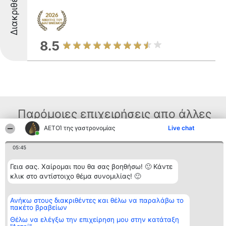
Διακριθέντες
8.5
Παρόμοιες επιχειρήσεις απο άλλες
περιοχές
ΑΕΤΟΊ της γαστρονομίας
Live chat
05:45
Διοργανωτής της
Κατάταξη
Επικοινωνία
Γεια σας. Χαίρομαι που θα σας βοηθήσω! 🙂 Κάντε
κατάταξης
Διακριθέντες
Επικοινωνία
κλικ στο αντίστοιχο θέμα συνομιλίας! 🙂
BEAUTIFUL COMPANY
Λίστα όλων
Μονοπρόσωπη ΙΚΕ
των
ΤΗΛ. ΕΠΙΚΟΙΝΩΝΙΑΣ:
διακριθέντων
Ανήκω στους διακριθέντες και θέλω να παραλάβω το
2104128019
Μεθοδολογία
πακέτο βραβείων
email:
Όροι &
aetoi@beautifulcompany.co
προϋποθέσεις
Θέλω να ελέγξω την επιχείρηση μου στην κατάταξη
ΠΟΛΙΤΙΚΗ