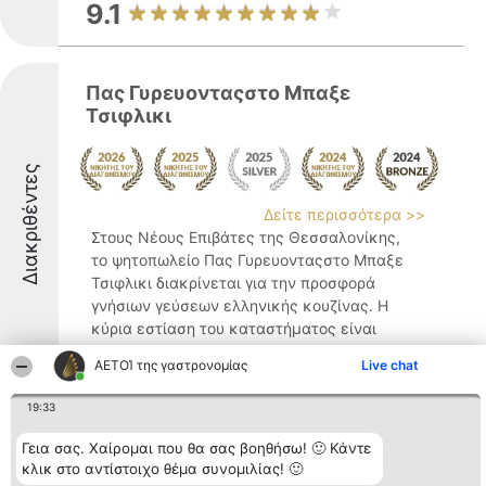
9.1
Πας Γυρευονταςστο Μπαξε
Τσιφλικι
Διακριθέντες
Δείτε περισσότερα >>
Στους Νέους Επιβάτες της Θεσσαλονίκης,
το ψητοπωλείο Πας Γυρευονταςστο Μπαξε
Τσιφλικι διακρίνεται για την προσφορά
γνήσιων γεύσεων ελληνικής κουζίνας. Η
κύρια εστίαση του καταστήματος είναι
στις επιλογές κρεατικών της ώρας, οι
ΑΕΤΟΊ της γαστρονομίας
Live chat
οποίες ψήνονται ...
8.8
19:33
Γεια σας. Χαίρομαι που θα σας βοηθήσω! 🙂 Κάντε
κλικ στο αντίστοιχο θέμα συνομιλίας! 🙂