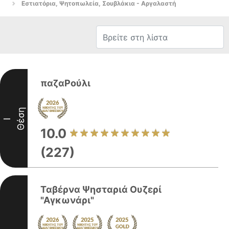
Εστιατόρια, Ψητοπωλεία, Σουβλάκια - Αργαλαστή
παζαΡούλι
Θέση
I
10.0
(227)
Ταβέρνα Ψησταριά Ουζερί
"Αγκωνάρι"