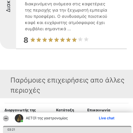
διακρινόμενη ανάμεσα στις καφετέριες
της περιοχής για την ξεχωριστή εμπειρία
που προσφέρει. Ο συνδυασμός ποιοτικού
καφέ και ευχάριστης ατμόσφαιρας έχει
συμβάλει σημαντικά ...
8
Παρόμοιες επιχειρήσεις απο άλλες
περιοχές
Διοργανωτής της
Κατάταξη
Επικοινωνία
κατάταξης
Διακριθέντες
Επικοινωνία
ΑΕΤΟΊ της γαστρονομίας
Live chat
BEAUTIFUL COMPANY
Λίστα όλων
Μονοπρόσωπη ΙΚΕ
των
ΤΗΛ. ΕΠΙΚΟΙΝΩΝΙΑΣ:
διακριθέντων
03:21
2104128019
Μεθοδολογία