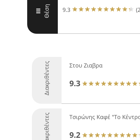
Θέση
9.3
(
III
Διακριθέντες
Στου Ζιαβρα
9.3
Διακριθέντες
Τσιρώνης Καφέ "Το Κέντρ
9.2