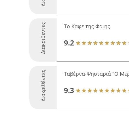
Διακριθέντες
Το Καφε της Φαιης
9.2
Διακριθέντες
Ταβέρνα-Ψησταριά "Ο Με
9.3