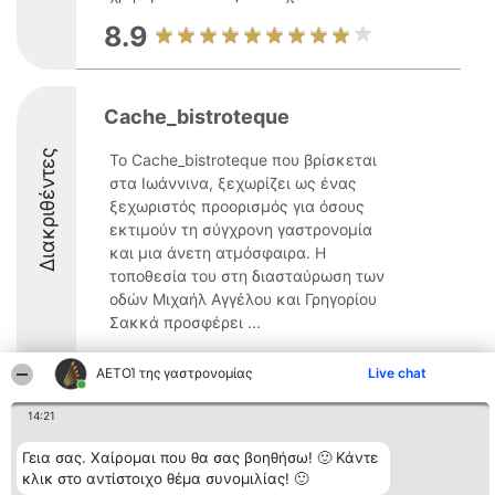
8.9
Cache_bistroteque
Διακριθέντες
Το Cache_bistroteque που βρίσκεται
στα Ιωάννινα, ξεχωρίζει ως ένας
ξεχωριστός προορισμός για όσους
εκτιμούν τη σύγχρονη γαστρονομία
και μια άνετη ατμόσφαιρα. Η
τοποθεσία του στη διασταύρωση των
οδών Μιχαήλ Αγγέλου και Γρηγορίου
Σακκά προσφέρει ...
9.2
ΑΕΤΟΊ της γαστρονομίας
Live chat
14:21
Διοργανωτής της
Κατάταξη
Επικοινωνία
κατάταξης
Γεια σας. Χαίρομαι που θα σας βοηθήσω! 🙂 Κάντε
Διακριθέντες
Επικοινωνία
BEAUTIFUL COMPANY
Λίστα όλων
κλικ στο αντίστοιχο θέμα συνομιλίας! 🙂
Μονοπρόσωπη ΙΚΕ
των