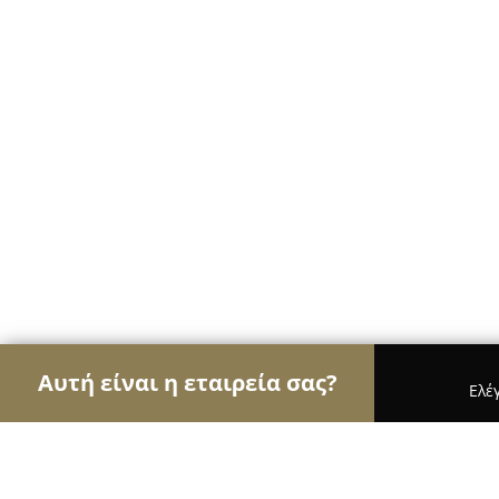
Αυτή είναι η εταιρεία σας?
Ελέ
Αετοί της γαστρονομίας
Εστιατόρια, Ψητοπωλεί