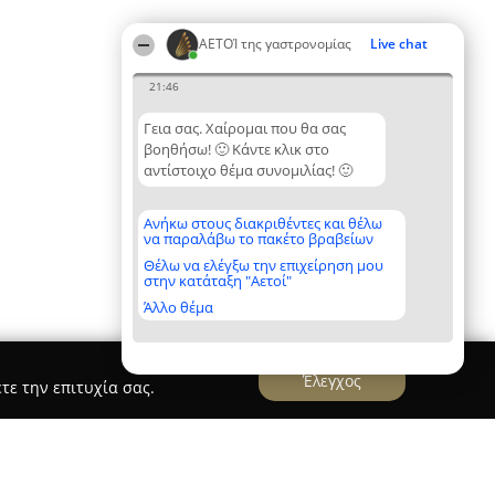
ΑΕΤΟΊ της γαστρονομίας
Live chat
21:46
Γεια σας. Χαίρομαι που θα σας
βοηθήσω! 🙂 Κάντε κλικ στο
αντίστοιχο θέμα συνομιλίας! 🙂
Ανήκω στους διακριθέντες και θέλω
να παραλάβω το πακέτο βραβείων
Θέλω να ελέγξω την επιχείρηση μου
στην κατάταξη "Αετοί"
Άλλο θέμα
Έλεγχος
τε την επιτυχία σας.