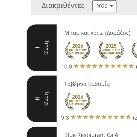
Διακριθέντες
2026
Μπαμ και κάτω (Δομάζος)
Θέση
I
10.0
Ταβέρνα Ευθυμία
Θέση
II
9.8
(
Blue Restaurant Café