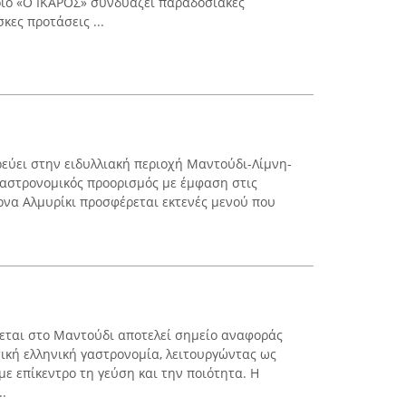
ριο «Ο ΙΚΑΡΟΣ» συνδυάζει παραδοσιακές
κες προτάσεις ...
ρεύει στην ειδυλλιακή περιοχή Μαντούδι-Λίμνη-
 γαστρονομικός προορισμός με έμφαση στις
έρνα Αλμυρίκι προσφέρεται εκτενές μενού που
κεται στο Μαντούδι αποτελεί σημείο αναφοράς
τική ελληνική γαστρονομία, λειτουργώντας ως
ε επίκεντρο τη γεύση και την ποιότητα. Η
.