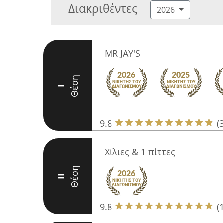
Διακριθέντες
2026
MR JAY'S
Θέση
I
9.8
(
Χίλιες & 1 πίττες
Θέση
II
9.8
(