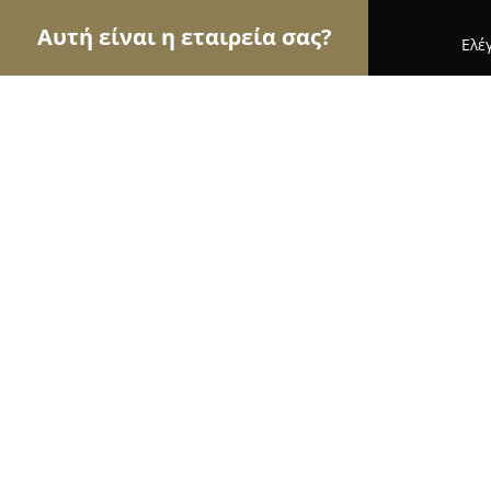
Αυτή είναι η εταιρεία σας?
Ελέ
Αετοί της γαστρονομίας
Εστιατόρια, Ψητοπωλεία
Thai me up Ios
8.4
(347)
Ιοσ, ??os
Εμφάνιση αριθμού τηλεφώνου