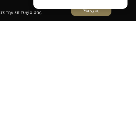
Έλεγχος
τε την επιτυχία σας.
ν ιδιαίτερο προορισμό για τους λάτρεις της
τη Ίο, προσφέροντας μια ευρεία γκάμα
Το εστιατόριο είναι γνωστό για την ποικιλία
ρωινό μέχρι και το δείπνο,
ίς επιλογές όπως αυγά ποσέ σε φρυγανισμένο
ιάτα για το μεσημεριανό ή βραδινό αποτελούν
ια με σάλτσα πορτοκαλιού και ταμάρινδου.
ει δροσιστικά κοκτέιλ, όπως παγωμένα νταϊκιρί