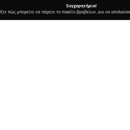
Συγχαρητήρια!
γξτε πώς μπορείτε να πάρετε το πακέτο βραβείων, για να απολαύσε
, Σουβλάκια - Ιοσ
Thai me up Ios
Σχετικά με την εταιρεία:
Το
Thai me up Ios
αποτελεί ένα
ταϊλανδέζικης γαστρονομίας σ
αυθεντικών ασιατικών πιάτων. 
γεύσεων που καλύπτει από το π
Δείτε περισσότερα >>
συμπεριλαμβάνοντας δημοφιλε
ψωμί με αβοκάντο. Κορυφαία π
το Pad Thai και η τραγανή πάπ
Επιπλέον, το μενού περιλαμβάν
μάνγκο και φράουλα.