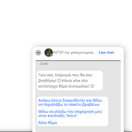
ΑΕΤΟΊ της γαστρονομίας
Live chat
23:00
Γεια σας. Χαίρομαι που θα σας
βοηθήσω! 🙂 Κάντε κλικ στο
αντίστοιχο θέμα συνομιλίας! 🙂
Ανήκω στους διακριθέντες και θέλω
να παραλάβω το πακέτο βραβείων
Θέλω να ελέγξω την επιχείρηση μου
στην κατάταξη "Αετοί"
Άλλο θέμα