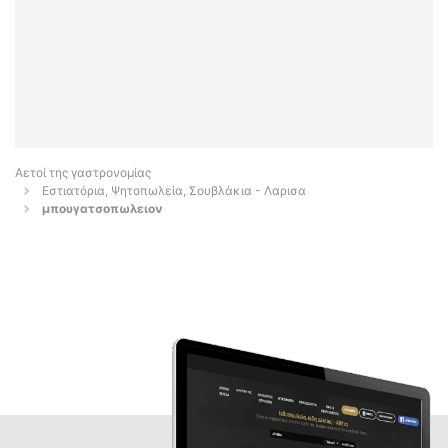
Αετοί της γαστρονομίας
Εστιατόρια, Ψητοπωλεία, Σουβλάκια - Λαρισα
μπουγατσοπωλειον