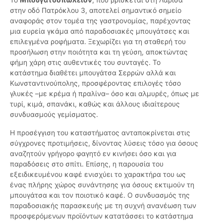
στην οδό Πατρόκλου 3, αποτελεί σημαντικό σημείο
αναφοράς στον τομέα της γαστρονομίας, παρέχοντας
μια ευρεία γκάμα από παραδοσιακές μπουγάτσες και
επιλεγμένα ροφήματα. Ξεχωρίζει για τη σταθερή του
προσήλωση στην ποιότητα και τη γεύση, αποκτώντας
φήμη χάρη στις αυθεντικές του συνταγές. Το
κατάστημα διαθέτει μπουγάτσα Σερρών αλλά και
Κωνσταντινούπολης, προσφέροντας επιλογές τόσο
γλυκές –με κρέμα ή πραλίνα– όσο και αλμυρές, όπως με
τυρί, κιμά, σπανάκι, καθώς και άλλους ιδιαίτερους
συνδυασμούς γεμίσματος.
Η προσέγγιση του καταστήματος ανταποκρίνεται στις
σύγχρονες προτιμήσεις, δίνοντας λύσεις τόσο για όσους
αναζητούν γρήγορο φαγητό εν κινήσει όσο και για
παραδόσεις στο σπίτι. Επίσης, η παρουσία του
εξειδικευμένου καφέ ενισχύει το χαρακτήρα του ως
ένας πλήρης χώρος συνάντησης για όσους εκτιμούν τη
μπουγάτσα και τον ποιοτικό καφέ. Ο συνδυασμός της
παραδοσιακής παρασκευής με τη συχνή ανανέωση των
προσφερόμενων προϊόντων κατατάσσει το κατάστημα