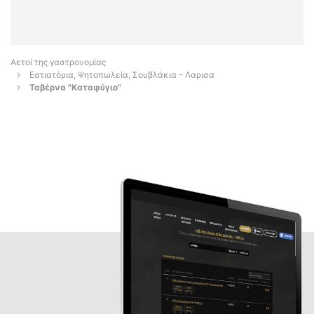
Αετοί της γαστρονομίας
Εστιατόρια, Ψητοπωλεία, Σουβλάκια - Λαρισα
Ταβέρνα "Καταφύγιο"