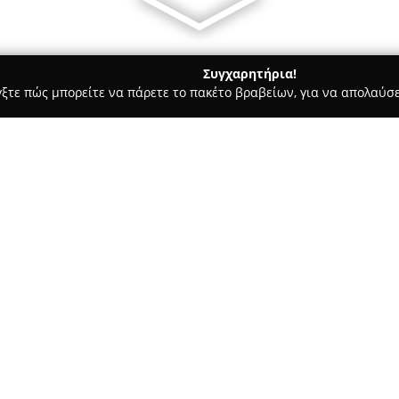
Συγχαρητήρια!
γξτε πώς μπορείτε να πάρετε το πακέτο βραβείων, για να απολαύσε
, Σουβλάκια - Ιοσ
Salt Restaurant Bar
Σχετικά με την εταιρεία:
Στην περιοχή Μυλοπότα της Ίο
προσφορά μιας μοναδικής εμπε
εστιατόριο δίνει προτεραιότητ
μενού του να ξεχωρίζει για τη
Δείτε περισσότερα >>
γεύσεις. Οι πελάτες έχουν τη 
όπως ψητές γαρίδες με πουρέ α
μπέργκερ, γνωστά για τα ζουμ