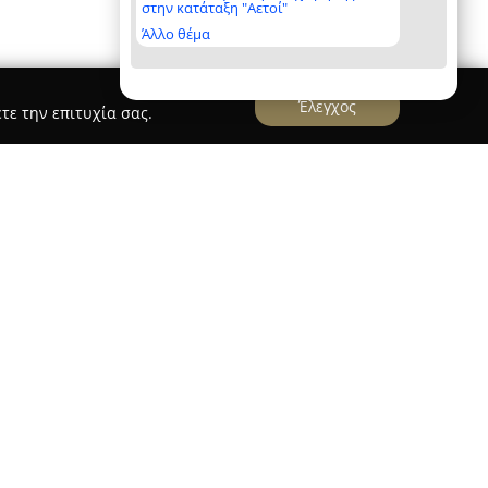
στην κατάταξη "Αετοί"
Άλλο θέμα
Έλεγχος
τε την επιτυχία σας.
υ, το
Salt Restaurant Bar
διακρίνεται για την
ιρίας γαστρονομίας δίπλα στη θάλασσα. Το
α στα φρέσκα και τοπικά υλικά, με αποτέλεσμα το
ν υψηλή ποιότητα και τη δημιουργικότητα στις
δυνατότητα να απολαύσουν εκλεκτά ορεκτικά,
βοκάντο και γρανίτα πεπονιού, αλλά και
ερά μπιφτέκια σε χειροποίητα μπριός ψωμιά και