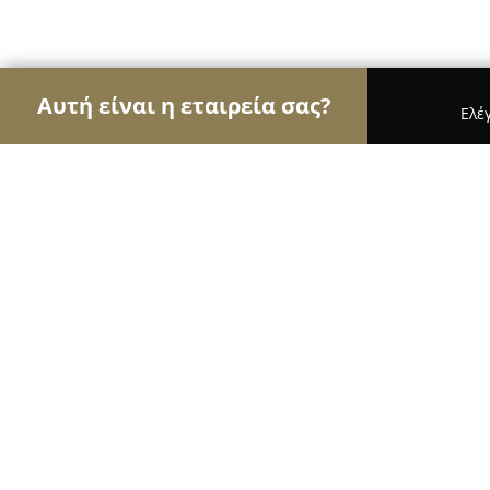
Αυτή είναι η εταιρεία σας?
Ελέ
Αετοί της γαστρονομίας
Εστιατόρια, Ψητοπωλεία
Salt Restaurant Bar
9.2
(2737)