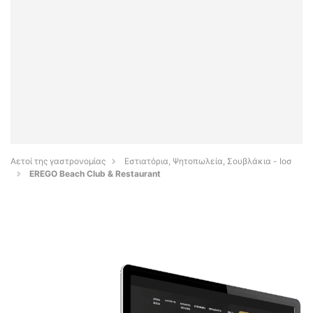
Αετοί της γαστρονομίας
Εστιατόρια, Ψητοπωλεία, Σουβλάκια - Ιοσ
EREGO Beach Club & Restaurant