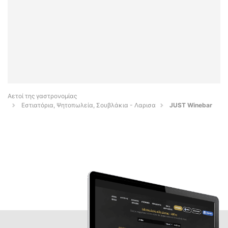
Αετοί της γαστρονομίας
Εστιατόρια, Ψητοπωλεία, Σουβλάκια - Λαρισα
JUST Winebar