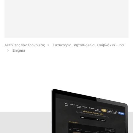
Αετοί της γαστρονομίας
Εστιατόρια, Ψητοπωλεία, Σουβλάκια - Ιοσ
Enigma