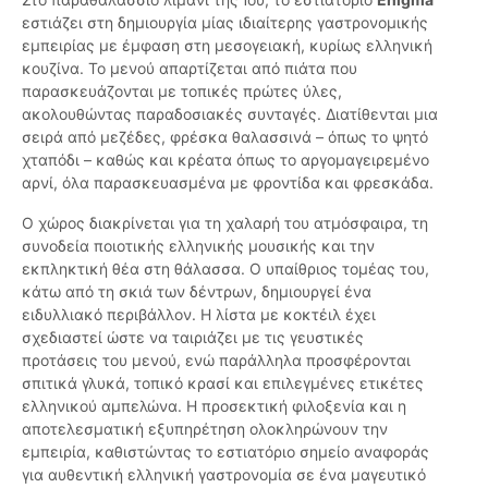
εστιάζει στη δημιουργία μίας ιδιαίτερης γαστρονομικής
εμπειρίας με έμφαση στη μεσογειακή, κυρίως ελληνική
κουζίνα. Το μενού απαρτίζεται από πιάτα που
παρασκευάζονται με τοπικές πρώτες ύλες,
ακολουθώντας παραδοσιακές συνταγές. Διατίθενται μια
σειρά από μεζέδες, φρέσκα θαλασσινά – όπως το ψητό
χταπόδι – καθώς και κρέατα όπως το αργομαγειρεμένο
αρνί, όλα παρασκευασμένα με φροντίδα και φρεσκάδα.
Ο χώρος διακρίνεται για τη χαλαρή του ατμόσφαιρα, τη
συνοδεία ποιοτικής ελληνικής μουσικής και την
εκπληκτική θέα στη θάλασσα. Ο υπαίθριος τομέας του,
κάτω από τη σκιά των δέντρων, δημιουργεί ένα
ειδυλλιακό περιβάλλον. Η λίστα με κοκτέιλ έχει
σχεδιαστεί ώστε να ταιριάζει με τις γευστικές
προτάσεις του μενού, ενώ παράλληλα προσφέρονται
σπιτικά γλυκά, τοπικό κρασί και επιλεγμένες ετικέτες
ελληνικού αμπελώνα. Η προσεκτική φιλοξενία και η
αποτελεσματική εξυπηρέτηση ολοκληρώνουν την
εμπειρία, καθιστώντας το εστιατόριο σημείο αναφοράς
για αυθεντική ελληνική γαστρονομία σε ένα μαγευτικό