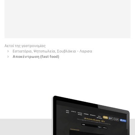
Αετοί της γαστρονομίας
Εστιατόρια, Ψητοπωλεία, Σουβλάκια - Λαρισα
Αποκέντρωση (fast food)