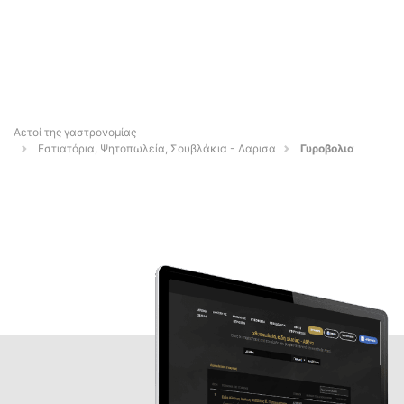
Αετοί της γαστρονομίας
Εστιατόρια, Ψητοπωλεία, Σουβλάκια - Λαρισα
Γυροβολια