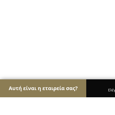
Αυτή είναι η εταιρεία σας?
Ελέ
Αετοί της γαστρονομίας
Εστιατόρια, Ψητοπωλεί