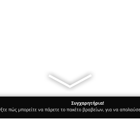
Συγχαρητήρια!
γξτε πώς μπορείτε να πάρετε το πακέτο βραβείων, για να απολαύσε
α, Σουβλάκια - Λαρισα
Ταράτσα kitchen view