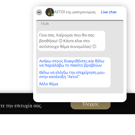
ΑΕΤΟΊ της γαστρονομίας
Live chat
13:26
Γεια σας. Χαίρομαι που θα σας
βοηθήσω! 🙂 Κάντε κλικ στο
αντίστοιχο θέμα συνομιλίας! 🙂
Ανήκω στους διακριθέντες και θέλω
να παραλάβω το πακέτο βραβείων
Θέλω να ελέγξω την επιχείρηση μου
στην κατάταξη "Αετοί"
Άλλο θέμα
Έλεγχος
τε την επιτυχία σας.