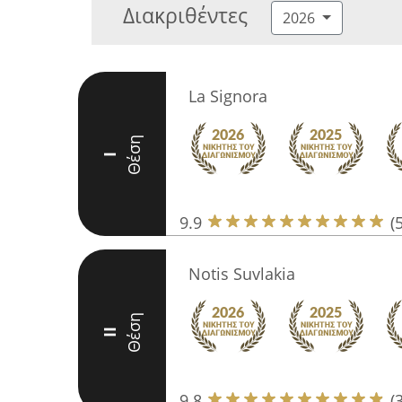
Διακριθέντες
2026
La Signora
Θέση
I
9.9
(
Notis Suvlakia
Θέση
II
9.8
(