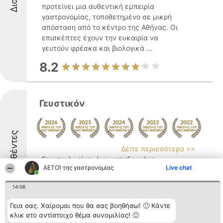
προτείνει μια αυθεντική εμπειρία
γαστρονομίας, τοποθετημένο σε μικρή
απόσταση από το κέντρο της Αθήνας. Οι
επισκέπτες έχουν την ευκαιρία να
γευτούν φρέσκα και βιολογικά ...
8.2
Γευστικόν
Διακριθέντες
Δείτε περισσότερα >>
Γευστικόν είναι ένα καταξιωμένο
ΑΕΤΟΊ της γαστρονομίας
Live chat
ψητοπωλείο που βρίσκεται στη Βάρη, στη
Λεωφόρο Αναργυρούντος 18-20, και
14:06
αναγνωρίζεται ως σημαντικό σημείο
αναφοράς στον χώρο της γαστρονομίας. Η
Γεια σας. Χαίρομαι που θα σας βοηθήσω! 🙂 Κάντε
εταιρεία έχει ως βασική προτεραιότητα
κλικ στο αντίστοιχο θέμα συνομιλίας! 🙂
την ικανοποίηση των πελατών, ...