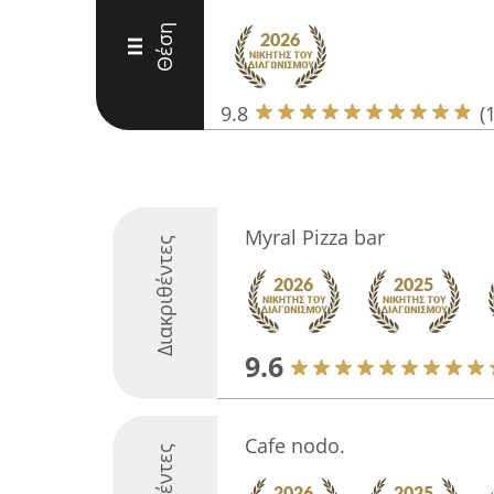
Θέση
III
9.8
(
Myral Pizza bar
Διακριθέντες
9.6
Cafe nodo.