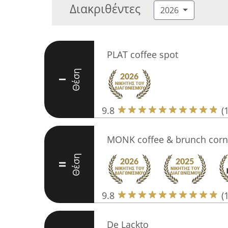
Διακριθέντες
2026
PLAT coffee spot
Θέση
I
9.8
(
MONK coffee & brunch corn
Θέση
II
9.8
(
De Lackto