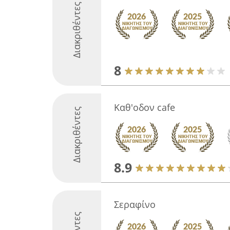
Διακριθέντες
8
Καθ'οδον cafe
Διακριθέντες
8.9
Σεραφίνο