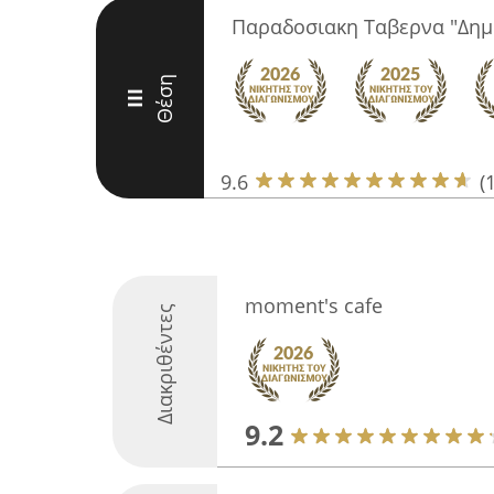
Παραδοσιακη Ταβερνα "Δημ
Θέση
III
9.6
(
moment's cafe
Διακριθέντες
9.2