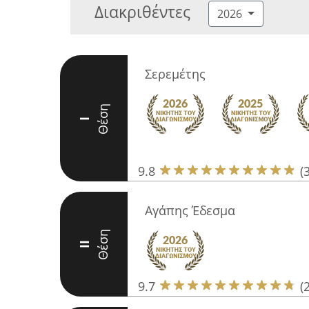
Διακριθέντες
2026
Σερεμέτης
Θέση
I
9.8
(
Αγάπης Έδεσμα
Θέση
II
9.7
(