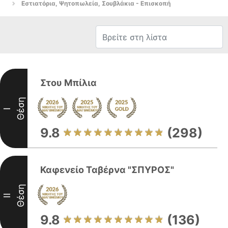
Εστιατόρια, Ψητοπωλεία, Σουβλάκια - Επισκοπή
Στου Μπίλια
Θέση
I
9.8
(298)
Καφενείο Ταβέρνα "ΣΠΥΡΟΣ"
Θέση
II
9.8
(136)