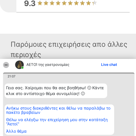
9.3
Παρόμοιες επιχειρήσεις απο άλλες
περιοχές
ΑΕΤΟΊ της γαστρονομίας
Live chat
Διοργανωτής της
Κατάταξη
Επικοινωνία
21:07
κατάταξης
Διακριθέντες
Επικοινωνία
BEAUTIFUL COMPANY
Λίστα όλων
Γεια σας. Χαίρομαι που θα σας βοηθήσω! 🙂 Κάντε
Μονοπρόσωπη ΙΚΕ
των
ΤΗΛ. ΕΠΙΚΟΙΝΩΝΙΑΣ:
κλικ στο αντίστοιχο θέμα συνομιλίας! 🙂
διακριθέντων
2104128019
Μεθοδολογία
email:
Όροι &
aetoi@beautifulcompany.co
προϋποθέσεις
Ανήκω στους διακριθέντες και θέλω να παραλάβω το
ΠΟΛΙΤΙΚΗ
πακέτο βραβείων
ΑΠΟΡΡΗΤΟΥ
Θέλω να ελέγξω την επιχείρηση μου στην κατάταξη
"Αετοί"
Άλλο θέμα