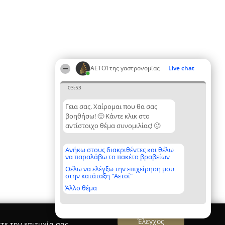
ΑΕΤΟΊ της γαστρονομίας
Live chat
03:53
Γεια σας. Χαίρομαι που θα σας
βοηθήσω! 🙂 Κάντε κλικ στο
αντίστοιχο θέμα συνομιλίας! 🙂
Ανήκω στους διακριθέντες και θέλω
να παραλάβω το πακέτο βραβείων
Θέλω να ελέγξω την επιχείρηση μου
στην κατάταξη "Αετοί"
Άλλο θέμα
Έλεγχος
τε την επιτυχία σας.