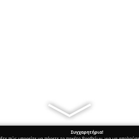
Συγχαρητήρια!
γξτε πώς μπορείτε να πάρετε το πακέτο βραβείων, για να απολαύσε