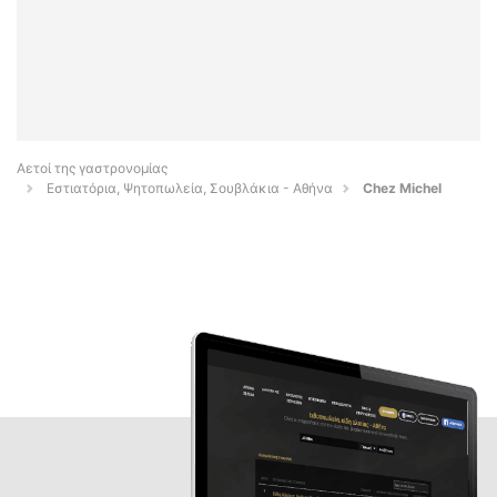
Αετοί της γαστρονομίας
Εστιατόρια, Ψητοπωλεία, Σουβλάκια - Αθήνα
Chez Michel