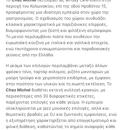
περιοχή του Κολωνακίου, επί της οδού Ηροδότου 15,
προσφέροντας μια ιδιαίτερη εμπειρία στον χώρο της
γαστρονομίας. Ο σχεδιασμός του χώρου συνδυάζει
κλασικά χαρακτηριστικά με παριζιάνικες επιρροές,
διαμορφώνοντας μια ζεστή και φιλόξενη ατμόσφαιρα.
Το μενού περιλαμβάνει πιάτα που συνδέουν την
ευρωπαϊκή κουζίνα με ιταλικά και γαλλικά στοιχεία,
ενώ ταυτόχρονα ενσωματώνονται και παραδοσιακές
γεύσεις από την Ελλάδα.
Η γκάμα των επιλογών περιλαμβάνει μεταξύ άλλων
φρέσκο τόνο, ταρτάρ σολομού, ριζότο μανιταριών με
μαύρη τρούφα και χειροποίητα επιδόρπια, με έμφαση
στην ποιότητα των υλικών και τη σωστή εκτέλεση. Το
Chez Michel
διαθέτει εκτενή συλλογή κρασιών, με
περισσότερες από 30 διαφορετικές ετικέτες,
παρέχοντας επιλογές για κάθε γεύμα. Η εμπειρία
ολοκληρώνεται με jazz μουσικές επιλογές, αλλά και
θεματικές βραδιές με DJ και ζωντανές εμφανίσεις, ενώ
η εξυπηρέτηση χαρακτηρίζεται από επαγγελματισμό και
φιλική διάθεση, καθιστώντας το σημείο αναφοράς κάθε