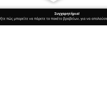
Συγχαρητήρια!
γξτε πώς μπορείτε να πάρετε το πακέτο βραβείων, για να απολαύσε
α, Σουβλάκια - Κατερίνη
Park Grill
Σχετικά με την εταιρεία:
Το
Park Grill
βρίσκεται στην ο
αποτελεί έναν γνωστό προορισ
για τις αυθεντικές του γεύσει
πλούσια ποικιλία από φρεσκοψ
Δείτε περισσότερα >>
φήμη χάρη στην υψηλή ποιότη
εξυπηρέτησης.
Στο κατάστημα, το κοινό έχει
ελληνικά εδέσματα, όπως γύρο