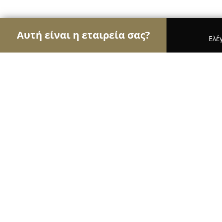
Αυτή είναι η εταιρεία σας?
Ελέ
Αετοί της γαστρονομίας
Εστιατόρια, Ψητοπωλεί
Park Grill
8.8
(288)
Κατερίνη, M.alexandrou 70