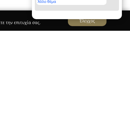
Άλλο θέμα
Έλεγχος
τε την επιτυχία σας.
δό Μεγάλου Αλεξάνδρου 70 στην Κατερίνη και
μό στον χώρο της γαστρονομίας, διακρινόμενο
ς και την ποιοτική προσφορά φαγητού. Με
ημένα πιάτα, το κατάστημα έχει αποκτήσει
τα των προϊόντων του και το άψογο επίπεδο
 τη δυνατότητα να δοκιμάσει παραδοσιακά
 χοιρινό και κοτόπουλο, αφράτα σουβλάκια και