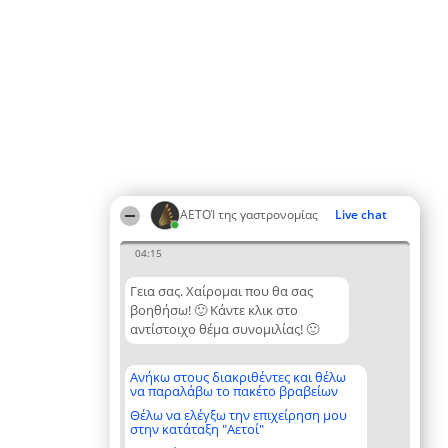
ΑΕΤΟΊ της γαστρονομίας
Live chat
04:15
Γεια σας. Χαίρομαι που θα σας
βοηθήσω! 🙂 Κάντε κλικ στο
αντίστοιχο θέμα συνομιλίας! 🙂
Ανήκω στους διακριθέντες και θέλω
να παραλάβω το πακέτο βραβείων
Θέλω να ελέγξω την επιχείρηση μου
στην κατάταξη "Αετοί"