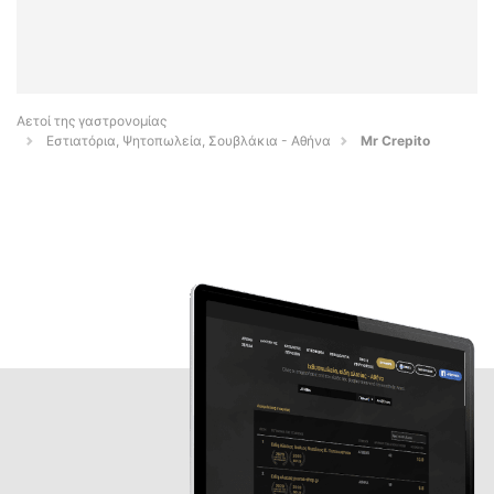
Αετοί της γαστρονομίας
Εστιατόρια, Ψητοπωλεία, Σουβλάκια - Αθήνα
Mr Crepito