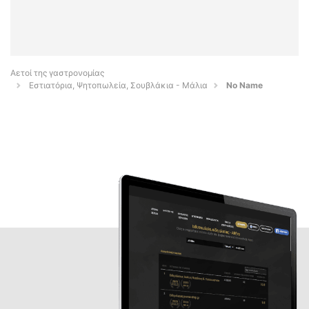
Αετοί της γαστρονομίας
Εστιατόρια, Ψητοπωλεία, Σουβλάκια - Μάλια
No Name