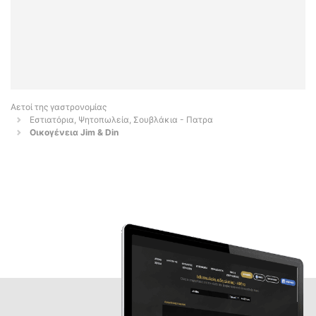
Αετοί της γαστρονομίας
Εστιατόρια, Ψητοπωλεία, Σουβλάκια - Πατρα
Οικογένεια Jim & Din