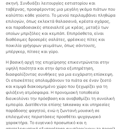
σκηνή. Συνδυάζει λειτουργίες εστιατορίου και
ταβέρνας, προσφέροντας μια μεγάλη γκάμα πιάτων που
καλύπτει κάθε γούστο. Το μενού περιλαμβάνει πληθώρα
επιλογών, όπως εκλεκτά θαλασσινά, κρέατα σχάρας,
και παραδοσιακές σπεσιαλιτέ με κρέας, μεταξύ των
οποίων μπριζόλες και κεμπάπ. Επιπρόσθετα, είναι
διαθέσιμες δροσερές σαλάτες, φρέσκιες πίτες και
ποικιλία γρήγορων γευμάτων, όπως σάντουιτς,
μπέργκερ, πίτσες και γύρο.
Η βασική αρχή της επιχείρησης επικεντρώνεται στην
υψηλή ποιότητα και στην άρτια εξυπηρέτηση,
διασφαλίζοντας συνθήκες για μια ευχάριστη επίσκεψη.
Οι επισκέπτες απολαμβάνουν τα πιάτα σε έναν ζεστό
και κομψά διακοσμημένο χώρο που ξεχωρίζει για τη
φιλόξενη ατμόσφαιρα. Η προνομιακή τοποθεσία
διευκολύνει την πρόσβαση και αναβαθμίζει τη συνολική
εμπειρία. Διατίθενται επίσης takeaway και υπηρεσίες
παράδοσης φαγητού, ενώ η ζωντανή μουσική σε
επιλεγμένες περιστάσεις προσθέτει ψυχαγωγικό
χαρακτήρα. Το ευγενικό προσωπικό και η
αποτελεσματική εξυπηρέτηση συμπληρώνουν το προφίλ