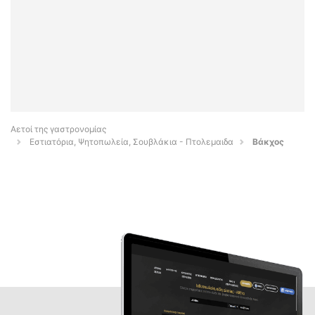
Αετοί της γαστρονομίας
Εστιατόρια, Ψητοπωλεία, Σουβλάκια - Πτολεμαιδα
Βάκχος