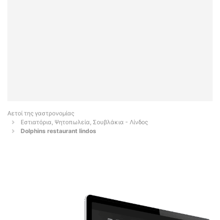
Αετοί της γαστρονομίας
Εστιατόρια, Ψητοπωλεία, Σουβλάκια - Λίνδος
Dolphins restaurant lindos