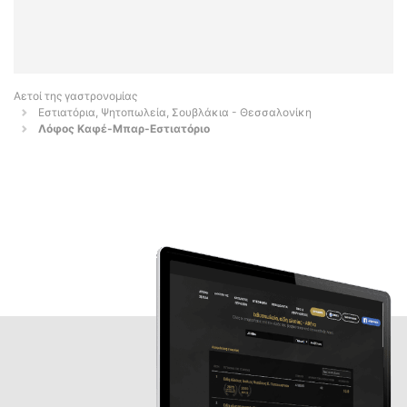
Αετοί της γαστρονομίας
Εστιατόρια, Ψητοπωλεία, Σουβλάκια - Θεσσαλονίκη
Λόφος Καφέ-Μπαρ-Εστιατόριο