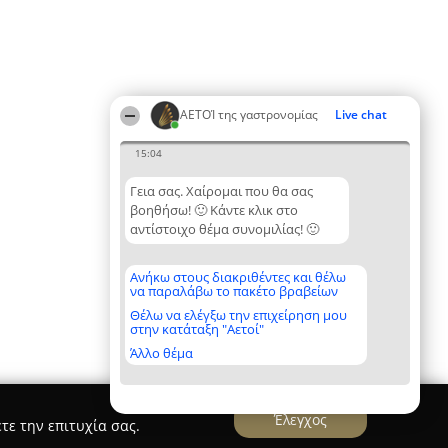
ΑΕΤΟΊ της γαστρονομίας
Live chat
15:04
Γεια σας. Χαίρομαι που θα σας
βοηθήσω! 🙂 Κάντε κλικ στο
αντίστοιχο θέμα συνομιλίας! 🙂
Ανήκω στους διακριθέντες και θέλω
να παραλάβω το πακέτο βραβείων
Θέλω να ελέγξω την επιχείρηση μου
στην κατάταξη "Αετοί"
Άλλο θέμα
Έλεγχος
τε την επιτυχία σας.