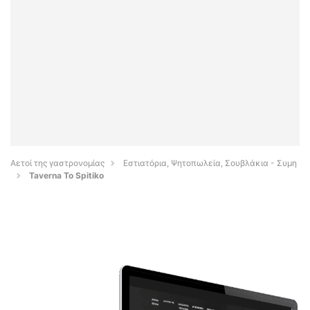
Αετοί της γαστρονομίας
Εστιατόρια, Ψητοπωλεία, Σουβλάκια - Συμη
Taverna To Spitiko