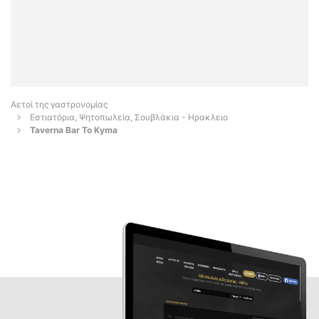
Αετοί της γαστρονομίας
Εστιατόρια, Ψητοπωλεία, Σουβλάκια - Ηρακλειο
Taverna Bar To Kyma