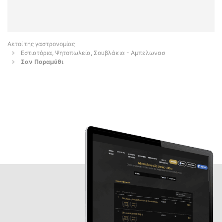
Αετοί της γαστρονομίας
Εστιατόρια, Ψητοπωλεία, Σουβλάκια - Αμπελωνασ
Σαν Παραμύθι