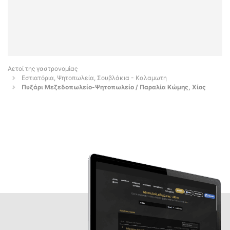
Αετοί της γαστρονομίας
Εστιατόρια, Ψητοπωλεία, Σουβλάκια - Καλαμωτη
Πυξάρι Μεζεδοπωλείο-Ψητοπωλείο / Παραλία Κώμης, Χίος