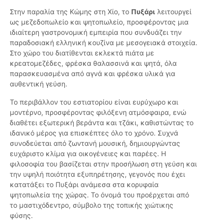
Στην παραλία της Κώμης στη Χίο, το
Πυξάρι
λειτουργεί
ως μεζεδοπωλείο και ψητοπωλείο, προσφέροντας μια
ιδιαίτερη γαστρονομική εμπειρία που συνδυάζει την
παραδοσιακή ελληνική κουζίνα με μεσογειακά στοιχεία.
Στο χώρο του διατίθενται εκλεκτά πιάτα με
κρεατομεζέδες, φρέσκα θαλασσινά και ψητά, όλα
παρασκευασμένα από αγνά και φρέσκα υλικά για
αυθεντική γεύση.
Το περιβάλλον του εστιατορίου είναι ευρύχωρο και
μοντέρνο, προσφέροντας φιλόξενη ατμόσφαιρα, ενώ
διαθέτει εξωτερική βεράντα και τζάκι, καθιστώντας το
ιδανικό μέρος για επισκέπτες όλο το χρόνο. Συχνά
συνοδεύεται από ζωντανή μουσική, δημιουργώντας
ευχάριστο κλίμα για οικογένειες και παρέες. Η
φιλοσοφία του βασίζεται στην προσήλωση στη γεύση και
την υψηλή ποιότητα εξυπηρέτησης, γεγονός που έχει
κατατάξει το Πυξάρι ανάμεσα στα κορυφαία
ψητοπωλεία της χώρας. Το όνομά του προέρχεται από
το μαστιχόδεντρο, σύμβολο της τοπικής χιώτικης
φύσης.