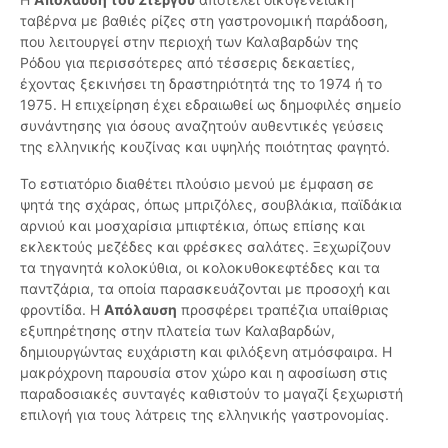
ταβέρνα με βαθιές ρίζες στη γαστρονομική παράδοση,
που λειτουργεί στην περιοχή των Καλαβαρδών της
Ρόδου για περισσότερες από τέσσερις δεκαετίες,
έχοντας ξεκινήσει τη δραστηριότητά της το 1974 ή το
1975. Η επιχείρηση έχει εδραιωθεί ως δημοφιλές σημείο
συνάντησης για όσους αναζητούν αυθεντικές γεύσεις
της ελληνικής κουζίνας και υψηλής ποιότητας φαγητό.
Το εστιατόριο διαθέτει πλούσιο μενού με έμφαση σε
ψητά της σχάρας, όπως μπριζόλες, σουβλάκια, παϊδάκια
αρνιού και μοσχαρίσια μπιφτέκια, όπως επίσης και
εκλεκτούς μεζέδες και φρέσκες σαλάτες. Ξεχωρίζουν
τα τηγανητά κολοκύθια, οι κολοκυθοκεφτέδες και τα
παντζάρια, τα οποία παρασκευάζονται με προσοχή και
φροντίδα. Η
Απόλαυση
προσφέρει τραπέζια υπαίθριας
εξυπηρέτησης στην πλατεία των Καλαβαρδών,
δημιουργώντας ευχάριστη και φιλόξενη ατμόσφαιρα. Η
μακρόχρονη παρουσία στον χώρο και η αφοσίωση στις
παραδοσιακές συνταγές καθιστούν το μαγαζί ξεχωριστή
επιλογή για τους λάτρεις της ελληνικής γαστρονομίας.