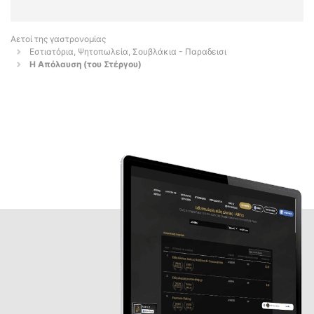
Αετοί της γαστρονομίας
Εστιατόρια, Ψητοπωλεία, Σουβλάκια - Παραδεισι
Η Απόλαυση (του Στέργου)