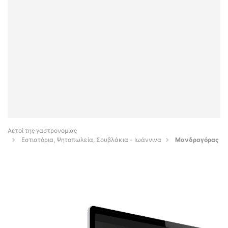
Αετοί της γαστρονομίας
Εστιατόρια, Ψητοπωλεία, Σουβλάκια - Ιωάννινα
Μανδραγόρας