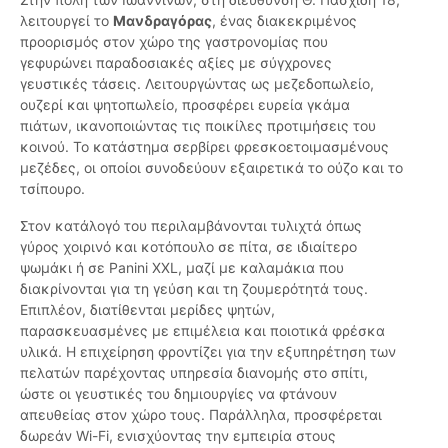
λειτουργεί το
Μανδραγόρας
, ένας διακεκριμένος
προορισμός στον χώρο της γαστρονομίας που
γεφυρώνει παραδοσιακές αξίες με σύγχρονες
γευστικές τάσεις. Λειτουργώντας ως μεζεδοπωλείο,
ουζερί και ψητοπωλείο, προσφέρει ευρεία γκάμα
πιάτων, ικανοποιώντας τις ποικίλες προτιμήσεις του
κοινού. Το κατάστημα σερβίρει φρεσκοετοιμασμένους
μεζέδες, οι οποίοι συνοδεύουν εξαιρετικά το ούζο και το
τσίπουρο.
Στον κατάλογό του περιλαμβάνονται τυλιχτά όπως
γύρος χοιρινό και κοτόπουλο σε πίτα, σε ιδιαίτερο
ψωμάκι ή σε Panini XXL, μαζί με καλαμάκια που
διακρίνονται για τη γεύση και τη ζουμερότητά τους.
Επιπλέον, διατίθενται μερίδες ψητών,
παρασκευασμένες με επιμέλεια και ποιοτικά φρέσκα
υλικά. Η επιχείρηση φροντίζει για την εξυπηρέτηση των
πελατών παρέχοντας υπηρεσία διανομής στο σπίτι,
ώστε οι γευστικές του δημιουργίες να φτάνουν
απευθείας στον χώρο τους. Παράλληλα, προσφέρεται
δωρεάν Wi-Fi, ενισχύοντας την εμπειρία στους