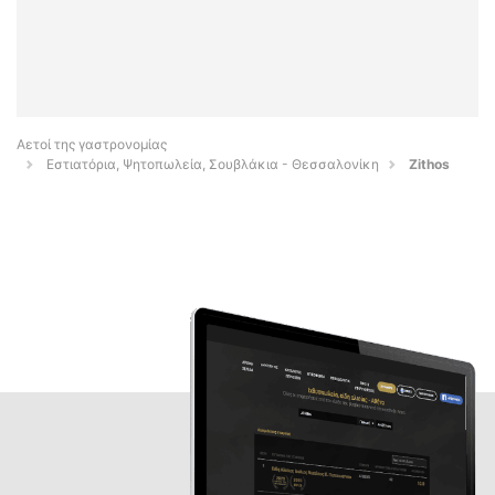
Αετοί της γαστρονομίας
Εστιατόρια, Ψητοπωλεία, Σουβλάκια - Θεσσαλονίκη
Zithos