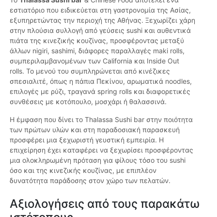
εστιατόριο που ειδικεύεται στη γαστρονομία της Ασίας,
εξυπηρετώντας την περιοχή της Αθήνας. Ξεχωρίζει χάρη
στην πλούσια συλλογή από γεύσεις sushi και αυθεντικά
πιάτα της κινεζικής κουζίνας, προσφέροντας μεταξύ
άλλων nigiri, sashimi, διάφορες παραλλαγές maki rolls,
συμπεριλαμβανομένων των California και Inside Out
rolls. Το μενού του συμπληρώνεται από κινέζικες
σπεσιαλιτέ, όπως η πάπια Πεκίνου, αρωματικά noodles,
επιλογές με ρύζι, τραγανά spring rolls και διαφορετικές
συνθέσεις με κοτόπουλο, μοσχάρι ή θαλασσινά.
Η έμφαση που δίνει το Thalassa Sushi bar στην ποιότητα
των πρώτων υλών και στη παραδοσιακή παρασκευή
προσφέρει μια ξεχωριστή γευστική εμπειρία. Η
επιχείρηση έχει καταφέρει να ξεχωρίσει προσφέροντας
μια ολοκληρωμένη πρόταση για φίλους τόσο του sushi
όσο και της κινεζικής κουζίνας, με επιπλέον
δυνατότητα παράδοσης στον χώρο των πελατών.
Αξιολογήσεις από τους παρακάτω