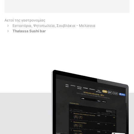
Αετοί της γαστρονομίας
Εστιατόρια, Ψητοπωλεία, Σουβλάκια - Μελίσσια
Thalassa Sushi bar