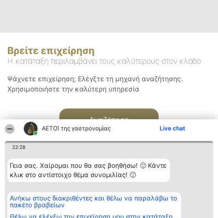
Βρείτε επιχείρηση
Η κατάταξη περιλαμβάνει τους καλύτερους στον κλάδο
Ψάχνετε επιχείρηση; Ελέγξτε τη μηχανή αναζήτησης.
Χρησιμοποιήστε την καλύτερη υπηρεσία
Αναζήτηση
ΑΕΤΟΊ της γαστρονομίας
Live chat
22:28
Γεια σας. Χαίρομαι που θα σας βοηθήσω! 🙂 Κάντε
κλικ στο αντίστοιχο θέμα συνομιλίας! 🙂
Διοργανωτής της
Κατάταξη
Επικοινωνία
Ανήκω στους διακριθέντες και θέλω να παραλάβω το
κατάταξης
Διακριθέντες
Επικοινωνία
πακέτο βραβείων
BEAUTIFUL COMPANY
Λίστα όλων
Μονοπρόσωπη ΙΚΕ
των
Θέλω να ελέγξω την επιχείρηση μου στην κατάταξη