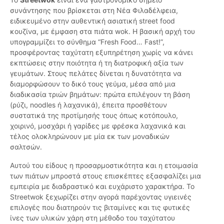
συνάντησης που βρίσκεται στη Νέα Φιλαδέλφεια,
ειδικευμένο στην αυθεντική ασιατική street food
κουζίνα, με έμφαση στα πιάτα wok. Η βασική αρχή του
υπογραμμίζει το σύνθημα “Fresh Food… Fast!”,
προσφέροντας ταχύτατη εξυπηρέτηση χωρίς να κάνει
εκπτώσεις στην ποιότητα ή τη διατροφική αξία των
γευμάτων. Στους πελάτες δίνεται η δυνατότητα να
διαμορφώσουν το δικό τους γεύμα, μέσα από μια
διαδικασία τριών βημάτων: πρώτα επιλέγουν τη βάση
(ρύζι, noodles ή λαχανικά), έπειτα προσθέτουν
συστατικά της προτίμησής τους όπως κοτόπουλο,
χοιρινό, μοσχάρι ή γαρίδες με φρέσκα λαχανικά και
τέλος ολοκληρώνουν με μία εκ των μοναδικών
σαλτσών.
Αυτού του είδους η προσαρμοστικότητα και η ετοιμασία
των πιάτων μπροστά στους επισκέπτες εξασφαλίζει μια
εμπειρία με διαδραστικό και ευχάριστο χαρακτήρα. Το
Streetwok ξεχωρίζει στην αγορά παρέχοντας υγιεινές
επιλογές που διατηρούν τις βιταμίνες και τις φυτικές
ίνες των υλικών χάρη στη μέθοδο του ταχύτατου