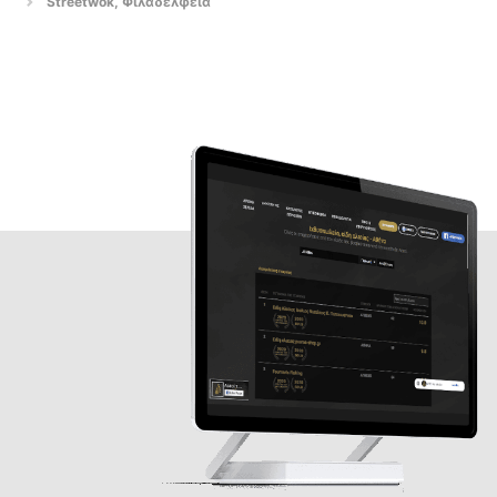
Streetwok, Φιλαδέλφεια