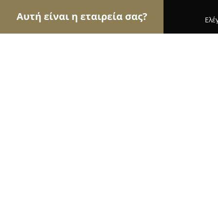
Αυτή είναι η εταιρεία σας?
Ελέ
Αετοί της γαστρονομίας
Εστιατόρια, Ψητοπωλεί
Mr. Chicken
9.4
(376)
Βεροια, Πιερίων 96 Βέροια
Εμφάνιση αριθμού τηλεφώνου