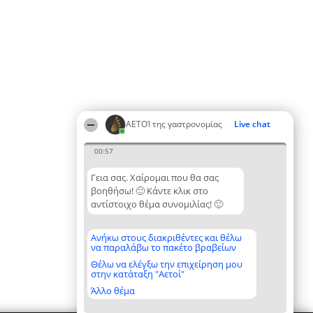
ΑΕΤΟΊ της γαστρονομίας
Live chat
00:57
Γεια σας. Χαίρομαι που θα σας
βοηθήσω! 🙂 Κάντε κλικ στο
αντίστοιχο θέμα συνομιλίας! 🙂
Ανήκω στους διακριθέντες και θέλω
να παραλάβω το πακέτο βραβείων
Θέλω να ελέγξω την επιχείρηση μου
στην κατάταξη "Αετοί"
Άλλο θέμα