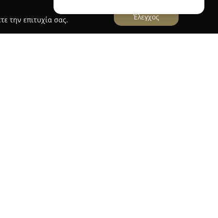
Έλεγχος
τε την επιτυχία σας.
νας αξιόπιστος γαστρονομικός προορισμός στη
ην αδιαμφισβήτητη ποιότητα και το εύρος των
ίκευσή του επικεντρώνεται στο κοτόπουλο
ια ξεχωριστή εμπειρία γεύσης. Η επιλογή
 παραδοσιακή μέθοδος παρασκευής
ροδιαγραφών, που καλύπτουν τις απαιτήσεις και
ίσκων.
 σούβλας, ο Mr. Chicken διαθέτει ευρεία
ερά μπριζολάκια κοτόπουλου, σάντουιτς με