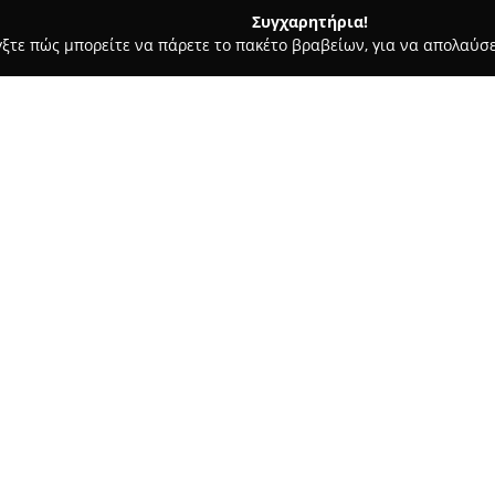
Συγχαρητήρια!
γξτε πώς μπορείτε να πάρετε το πακέτο βραβείων, για να απολαύσε
α, Σουβλάκια - Βεροια
Mr. Chicken
Σχετικά με την εταιρεία:
Mr. Chicken
είναι γνωστό ως έ
Βέροια, αναγνωρισμένος για τ
εδεσμάτων του. Η κύρια εξειδ
σούβλας, προσφέροντας έτσι μ
Δείτε περισσότερα >>
ποιοτικών πρώτων υλών και η
διασφαλίζουν πιάτα υψηλών π
των πιο εκλεπτυσμένων ουραν
Εκτός από το γνωστό κοτόπουλο
ποικιλία επιλογών, όπως ζουμ