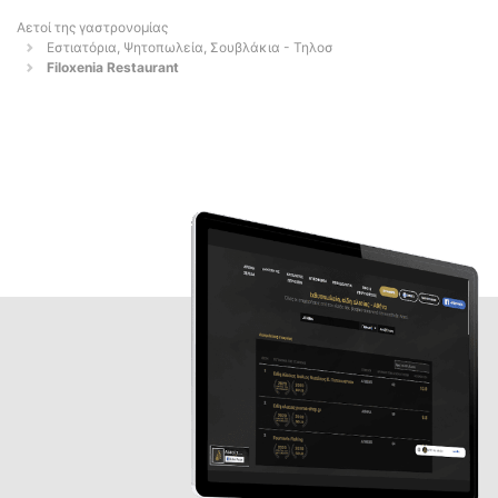
Αετοί της γαστρονομίας
Εστιατόρια, Ψητοπωλεία, Σουβλάκια - Τηλοσ
Filoxenia Restaurant