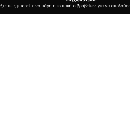
γξτε πώς μπορείτε να πάρετε το πακέτο βραβείων, για να απολαύσε
α, Σουβλάκια - Πυλαια
Da Leonardo Cucina Italiana
Σχετικά με την εταιρεία:
Η επιχείρηση
Da Leonardo Cuci
αυθεντικής ιταλικής γαστρονο
Θεσσαλονίκη. Το εστιατόριο εσ
προσφέροντας χειροποίητα φρέσ
Δείτε περισσότερα >>
σαλάτες, ενώ παράλληλα δίνει 
κρασιών συνδυάζει προσεγμένες
οποία ολοκληρώνει άριστα το 
Ο κομψός χώρος του εστιατορίο
πλέον λειτουργεί στην Πυλαία
αισθητική. Το μενού στηρίζετα