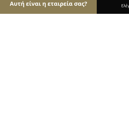
Αυτή είναι η εταιρεία σας?
Ελέ
Αετοί της γαστρονομίας
Εστιατόρια, Ψητοπωλεί
Da Leonardo Cucina Italiana
9.1
(2270)
Πυλαια, Fillipou 50
Εμφάνιση αριθμού τηλεφώνου