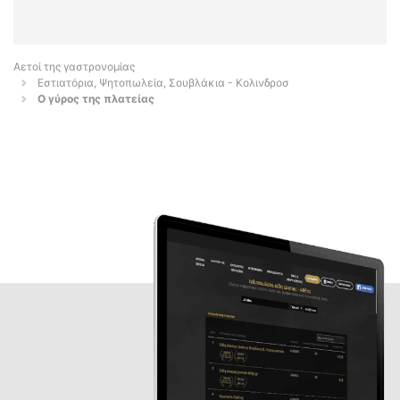
Αετοί της γαστρονομίας
Εστιατόρια, Ψητοπωλεία, Σουβλάκια - Κολινδροσ
Ο γύρος της πλατείας